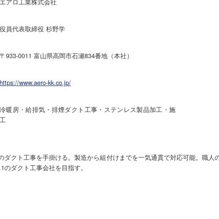
エアロ工業株式会社
役員代表取締役 杉野学
〒933-0011 富山県高岡市石瀬834番地（本社）
https://www.aero-kk.co.jp/
冷暖房・給排気・排煙ダクト工事・ステンレス製品加工・施
工
のダクト工事を手掛ける。製造から組付けまでを一気通貫で対応可能。職人
.1のダクト工事会社を目指す。