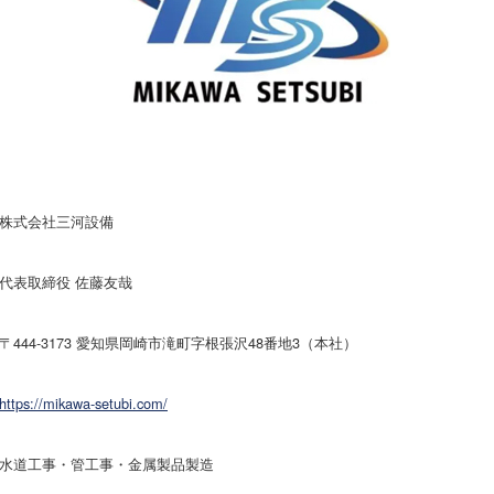
株式会社三河設備
代表取締役 佐藤友哉
〒444-3173 愛知県岡崎市滝町字根張沢48番地3（本社）
https://mikawa-setubi.com/
水道工事・管工事・金属製品製造