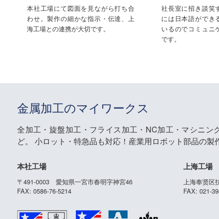
本社工場にて図面を見ながら打ち合
社長室に招き談笑
わせ。製作の細かな指示・伝達、上
には日本語ができ
海工場との連携が大切です。
いるのでコミュニ
です。
金属加工のマイワークス
全加工・旋盤加工・フライス加工・NC加工・マシニン
ど。
小ロット・特急品も対応！産業用ロボット部品の製
本社工場
上海工場
〒491-0003 愛知県一宮市春明字神宮46
上海奉贤区扶
FAX: 0586-76-5214
FAX: 021-39